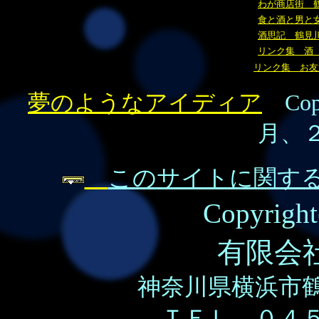
わが商店街 
食と酒と男と
酒思記 鶴見
リンク集 酒
リンク集 お友
夢のようなアイディア
Co
月、
このサイトに関す
Copyrigh
有限会
神奈川県横浜市
ＴＥＬ ０４