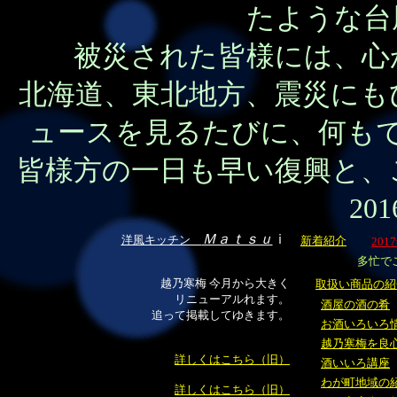
たような台
被災された皆様には、心
北海道、東北地方、震災にも
ュースを見るたびに、何も
皆様方の一日も早い復興と、
20
Ｍａｔｓｕ
ｉ
洋風キッチン
新着紹介
201
多忙で
越乃寒梅 今月から大きく
取扱い商品の紹
リニューアルれます。
酒屋の酒の肴
追って掲載してゆきます。
お酒いろいろ
越乃寒梅を良
詳しくはこちら（旧）
酒いいろ講座
わが町地域の
詳しくはこちら（旧）