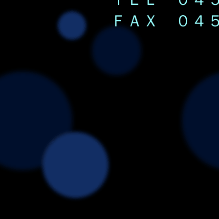
ＦＡＸ ０４