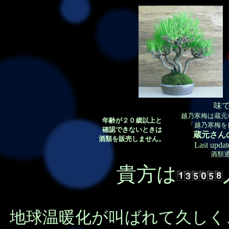
味
越乃寒梅は蔵元
年齢が２０歳以上と
「越乃寒梅を
確認できないときは
蔵元さん
酒類を販売しません。
Last updat
酒類
貴方は
地球温暖化が叫ばれて久しく